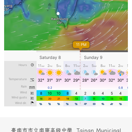
頁尾區域內容
臺南市市立南寧高級中學 Tainan Municipal