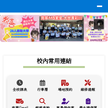
導覽列
台南市南寧高中
跳至主內容區
⏸
頁尾區域
上中區域內容
校內常用連結
全校課表
行事曆
場地預約
維修通報
南寧Gmail
館藏查詢
寒暑假作業
學生請假單