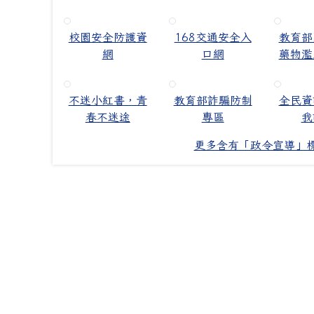
校園安全防護資
168交通安全入
教育部
網
口網
藥物濫
不迷小紅書，青
教育部詐騙防制
全民資
春不迷途
專區
我
更多含有「政令宣導」