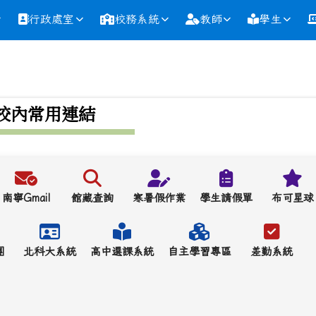
行政處室
校務系統
教師
學生
校內常用連結
南寧Gmail
館藏查詢
寒暑假作業
學生請假單
布可星球
團
北科大系統
高中選課系統
自主學習專區
差勤系統