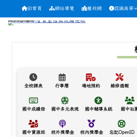
導覽列
跳至主內容區
台南市南寧高中
回首頁
網站導覽
舊校網
認識南寧
頁尾區域
上中區域內容
全校課表
行事曆
場地預約
維修通報
國中成績冊
國中多元表現
國中輔導系統
國中社
國中資源班
校外獎學金
校內獎學金
忘記OpenID