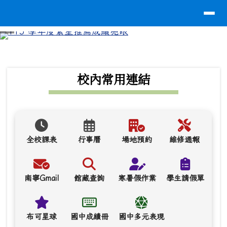
導覽列
台南市南寧高中
跳至主內容區
⏸
頁尾區域
上中區域內容
校內常用連結
全校課表
行事曆
場地預約
維修通報
南寧Gmail
館藏查詢
寒暑假作業
學生請假單
布可星球
國中成績冊
國中多元表現