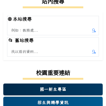
站內搜尋
🌐
本站搜尋
搜尋本站內容
🔍
開始本
📂
舊站搜尋
搜尋舊站內容
🔍
開始舊
校園重要連結
國一新生專區
(另開新視窗)
招生與轉學資訊