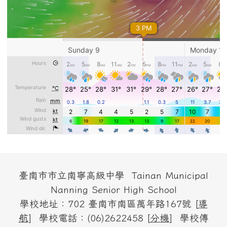
頁尾區域內容
臺南市市立南寧高級中學 Tainan Municipal
Nanning Senior High School
學校地址：702 臺南市南區萬年路167號 [
導
航
] 學校電話：(06)2622458 [
分機
] 學校傳