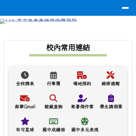
導覽列
台南市南寧高中
跳至主內容區
⏸
頁尾區域
上中區域內容
校內常用連結
全校課表
行事曆
場地預約
維修通報
南寧Gmail
館藏查詢
寒暑假作業
學生請假單
布可星球
國中成績冊
國中多元表現