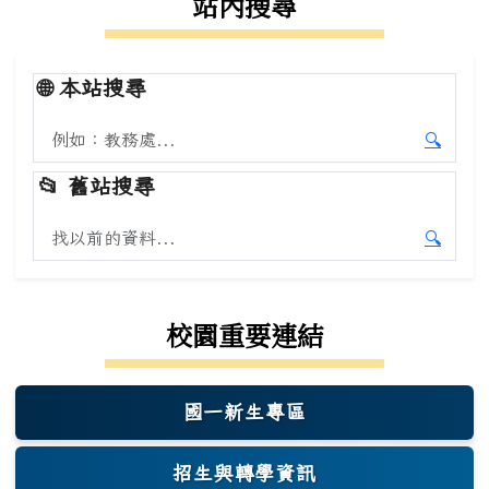
站內搜尋
🌐
本站搜尋
搜尋本站內容
🔍
開始本
📂
舊站搜尋
搜尋舊站內容
🔍
開始舊
校園重要連結
國一新生專區
(另開新視窗)
招生與轉學資訊