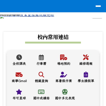
台南市南寧高中
導覽列
跳至主內容區
⏸
頁尾區域
上中區域內容
校內常用連結
全校課表
行事曆
場地預約
維修通報
南寧Gmail
館藏查詢
寒暑假作業
學生請假單
布可星球
國中成績冊
國中多元表現