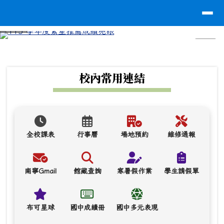
台南市南寧高中
導覽列
跳至主內容區
⏸
頁尾區域
上中區域內容
校內常用連結
全校課表
行事曆
場地預約
維修通報
南寧Gmail
館藏查詢
寒暑假作業
學生請假單
布可星球
國中成績冊
國中多元表現