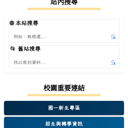
站內搜尋
🌐
本站搜尋
搜尋本站內容
🔍
開始本
📂
舊站搜尋
搜尋舊站內容
🔍
開始舊
校園重要連結
國一新生專區
(另開新視窗)
招生與轉學資訊