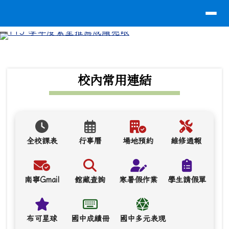
導覽列
台南市南寧高中
跳至主內容區
⏸
頁尾區域
上中區域內容
校內常用連結
全校課表
行事曆
場地預約
維修通報
南寧Gmail
館藏查詢
寒暑假作業
學生請假單
布可星球
國中成績冊
國中多元表現