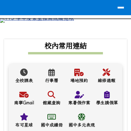
導覽列
台南市南寧高中
跳至主內容區
⏸
頁尾區域
上中區域內容
校內常用連結
全校課表
行事曆
場地預約
維修通報
南寧Gmail
館藏查詢
寒暑假作業
學生請假單
布可星球
國中成績冊
國中多元表現