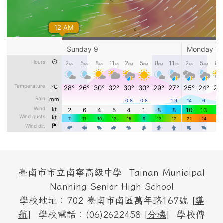
頁尾區域內容
臺南市市立南寧高級中學 Tainan Municipal
Nanning Senior High School
學校地址：702 臺南市南區萬年路167號 [
導
航
] 學校電話：(06)2622458 [
分機
] 學校傳