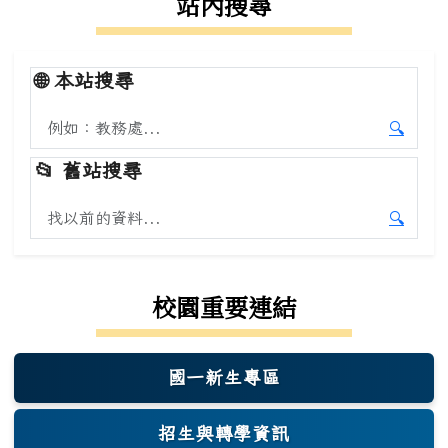
站內搜尋
🌐
本站搜尋
搜尋本站內容
🔍
開始本
📂
舊站搜尋
搜尋舊站內容
🔍
開始舊
校園重要連結
國一新生專區
(另開新視窗)
招生與轉學資訊