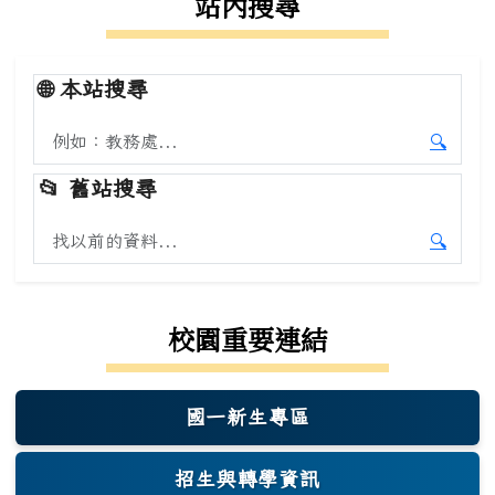
站內搜尋
🌐
本站搜尋
搜尋本站內容
🔍
開始本
📂
舊站搜尋
搜尋舊站內容
🔍
開始舊
校園重要連結
國一新生專區
(另開新視窗)
招生與轉學資訊