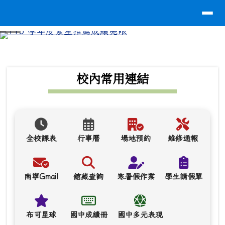
導覽列
台南市南寧高中
跳至主內容區
⏸
頁尾區域
上中區域內容
校內常用連結
全校課表
行事曆
場地預約
維修通報
南寧Gmail
館藏查詢
寒暑假作業
學生請假單
布可星球
國中成績冊
國中多元表現