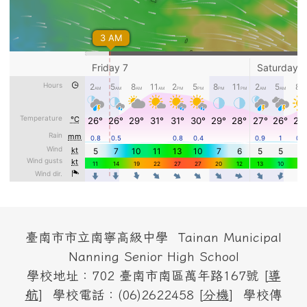
頁尾區域內容
臺南市市立南寧高級中學 Tainan Municipal
Nanning Senior High School
學校地址：702 臺南市南區萬年路167號 [
導
航
] 學校電話：(06)2622458 [
分機
] 學校傳