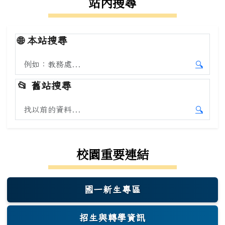
站內搜尋
🌐
本站搜尋
搜尋本站內容
🔍
開始本
📂
舊站搜尋
搜尋舊站內容
🔍
開始舊
校園重要連結
國一新生專區
(另開新視窗)
招生與轉學資訊