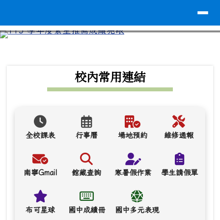
導覽列
台南市南寧高中
跳至主內容區
⏸
頁尾區域
上中區域內容
校內常用連結
全校課表
行事曆
場地預約
維修通報
南寧Gmail
館藏查詢
寒暑假作業
學生請假單
布可星球
國中成績冊
國中多元表現