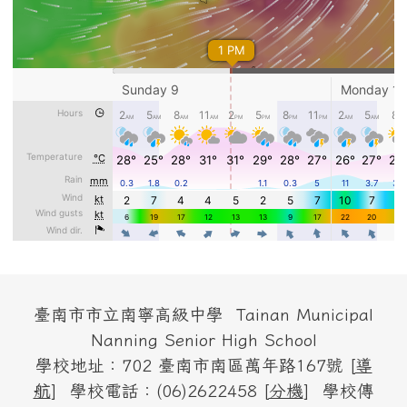
頁尾區域內容
臺南市市立南寧高級中學 Tainan Municipal
Nanning Senior High School
學校地址：702 臺南市南區萬年路167號 [
導
航
] 學校電話：(06)2622458 [
分機
] 學校傳