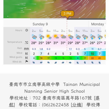
頁尾區域內容
臺南市市立南寧高級中學 Tainan Municipal
Nanning Senior High School
學校地址：702 臺南市南區萬年路167號 [
導
航
] 學校電話：(06)2622458 [
分機
] 學校傳