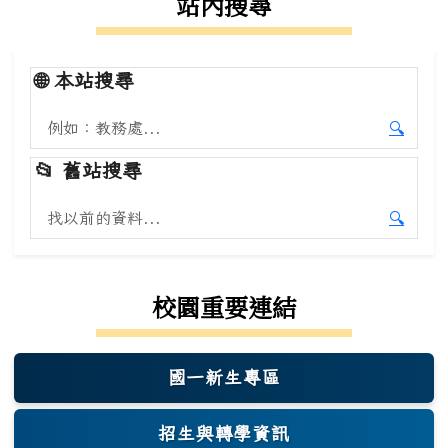
站內搜尋
🌐
本站搜尋
搜尋本站內容
🔍
開始本
📂
舊站搜尋
搜尋舊站內容
🔍
開始舊
校園重要連結
國一新生專區
(另開新視窗)
招生與轉學資訊