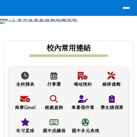
導覽列
台南市南寧高中
跳至主內容區
⏸
頁尾區域
上中區域內容
校內常用連結
全校課表
行事曆
場地預約
維修通報
南寧Gmail
館藏查詢
寒暑假作業
學生請假單
布可星球
國中成績冊
國中多元表現