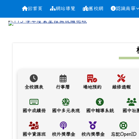
導覽列
跳至主內容區
台南市南寧高中
回首頁
網站導覽
舊校網
認識南寧
頁尾區域
上中區域內容
全校課表
行事曆
場地預約
維修通報
國中成績冊
國中多元表現
國中輔導系統
國中社
國中資源班
校外獎學金
校內獎學金
忘記OpenID