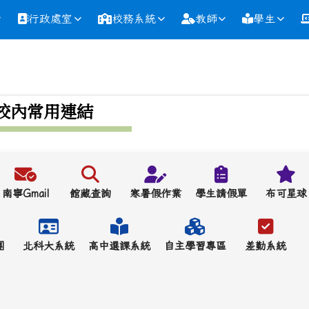
行政處室
校務系統
教師
學生
校內常用連結
南寧Gmail
館藏查詢
寒暑假作業
學生請假單
布可星球
團
北科大系統
高中選課系統
自主學習專區
差勤系統