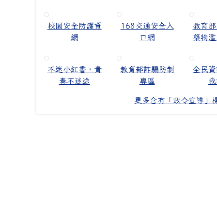
校園安全防護資
168交通安全入
教育部
網
口網
藥物濫
不迷小紅書，青
教育部詐騙防制
全民資
春不迷途
專區
我
更多含有「政令宣導」