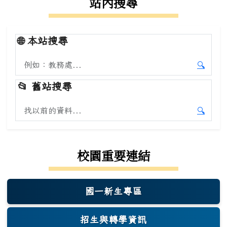
站內搜尋
🌐
本站搜尋
搜尋本站內容
🔍
開始本
📂
舊站搜尋
搜尋舊站內容
🔍
開始舊
校園重要連結
國一新生專區
(另開新視窗)
招生與轉學資訊