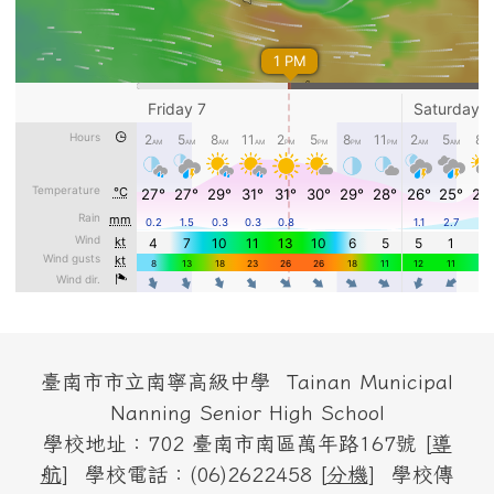
頁尾區域內容
臺南市市立南寧高級中學 Tainan Municipal
Nanning Senior High School
學校地址：702 臺南市南區萬年路167號 [
導
航
] 學校電話：(06)2622458 [
分機
] 學校傳