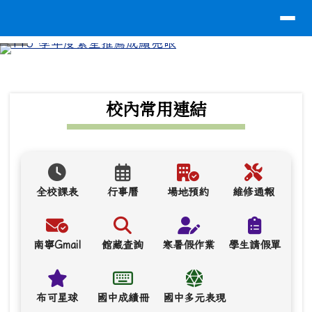
導覽列
台南市南寧高中
跳至主內容區
⏸
頁尾區域
上中區域內容
校內常用連結
全校課表
行事曆
場地預約
維修通報
南寧Gmail
館藏查詢
寒暑假作業
學生請假單
布可星球
國中成績冊
國中多元表現