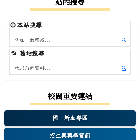
站內搜尋
🌐
本站搜尋
搜尋本站內容
🔍
開始本
📂
舊站搜尋
搜尋舊站內容
🔍
開始舊
校園重要連結
國一新生專區
(另開新視窗)
招生與轉學資訊