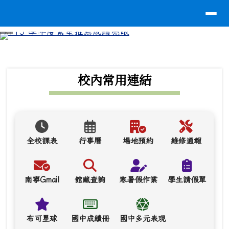
導覽列
台南市南寧高中
跳至主內容區
⏸
頁尾區域
上中區域內容
校內常用連結
全校課表
行事曆
場地預約
維修通報
南寧Gmail
館藏查詢
寒暑假作業
學生請假單
布可星球
國中成績冊
國中多元表現