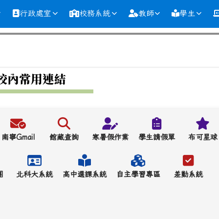
行政處室
校務系統
教師
學生
校內常用連結
南寧Gmail
館藏查詢
寒暑假作業
學生請假單
布可星球
團
北科大系統
高中選課系統
自主學習專區
差勤系統