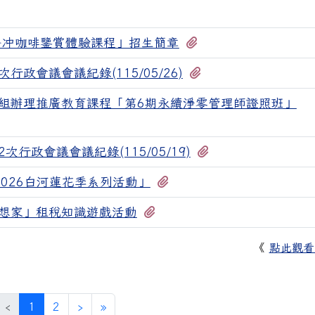
有1個附檔
手冲咖啡鑒賞體驗課程」招生簡章
有1個附檔
行政會議會議紀錄(115/05/26)
組辦理推廣教育課程「第6期永續淨零管理師證照班」
有1個附檔
次行政會議會議紀錄(115/05/19)
有3個附檔
026白河蓮花季系列活動」
有1個附檔
想家」租稅知識遊戲活動
《
點此觀看
(目前頁次)
下一頁
最後頁
‹
1
2
›
»