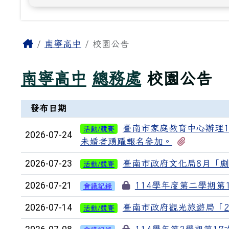
主內容區域
Home
南寧高中
校園公告
南寧高中
總務處
校園公告
新聞列表
發布日期
臺南市家庭教育中心辦理1
活動/競賽
2026-07-24
有1個附檔
未婚者踴躍報名參加。
2026-07-23
臺南市政府文化局8月「劇
活動/競賽
2026-07-21
114學年度第二學期第18
會議記錄
2026-07-14
臺南市政府觀光旅遊局「2
活動/競賽