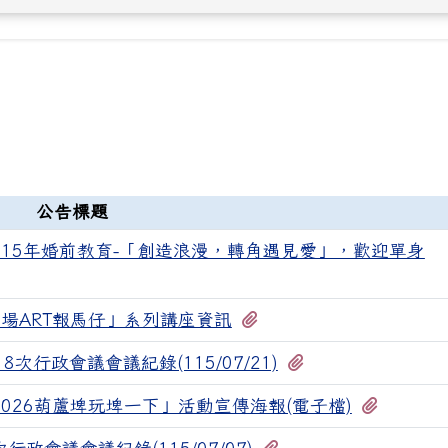
公告標題
15年婚前教育-「創造浪漫，轉角遇見愛」，歡迎單身
有1個附檔
場ART報馬仔」系列講座資訊
有1個附檔
次行政會議會議紀錄(115/07/21)
有1個附
026葫蘆埤玩埤一下」活動宣傳海報(電子檔)
有1個附檔