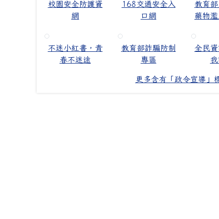
校園安全防護資
168交通安全入
教育部
網
口網
藥物濫
不迷小紅書，青
教育部詐騙防制
全民資
春不迷途
專區
我
更多含有「政令宣導」