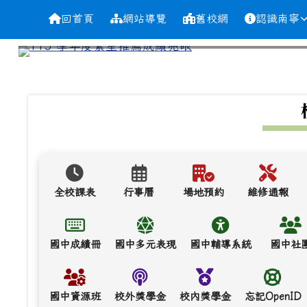
導覽列
跳至主內容區
台南市南寧高中
回首頁
網站導覽
舊校網
認識南寧
頁尾區域
上中區域內容
全校課表
行事曆
場地預約
維修通報
國中成績冊
國中多元表現
國中輔導系統
國中社
國中資源班
校外獎學金
校內獎學金
忘記OpenID