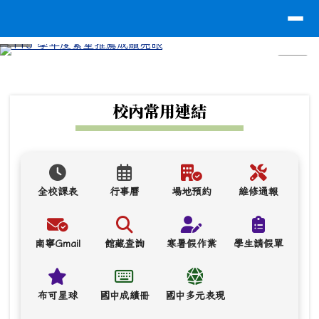
台南市南寧高中
導覽列
跳至主內容區
⏸
頁尾區域
上中區域內容
校內常用連結
全校課表
行事曆
場地預約
維修通報
南寧Gmail
館藏查詢
寒暑假作業
學生請假單
布可星球
國中成績冊
國中多元表現