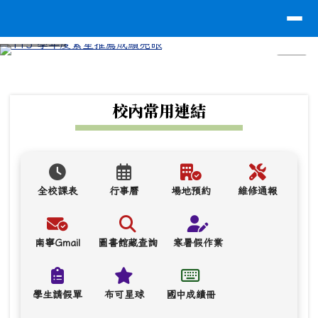
台南市南寧高中
導覽列
跳至主內容區
⏸
頁尾區域
上中區域內容
校內常用連結
全校課表
行事曆
場地預約
維修通報
南寧Gmail
圖書館藏查詢
寒暑假作業
學生請假單
布可星球
國中成績冊