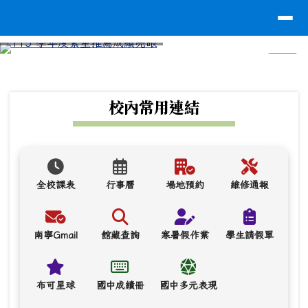
台南市南寧高中
導覽列
跳至主內容區
⏸
頁尾區域
上中區域內容
校內常用連結
全校課表
行事曆
場地預約
維修通報
南寧Gmail
館藏查詢
寒暑假作業
學生請假單
布可星球
國中成績冊
國中多元表現