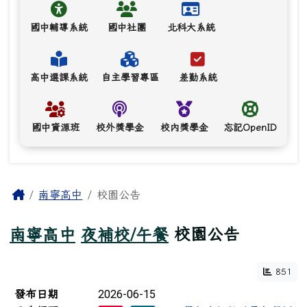
國中輔導系統
國中社團
北科大系統
高中選課系統
自主學習專區
差勤系統
國中資源班
校外獎學金
校內獎學金
忘記OpenID
主內容區域
Home
南寧高中
校園公告
南寧高中
夜補校/午餐
校園公告
851
新聞列表
2026-06-15
發布日期