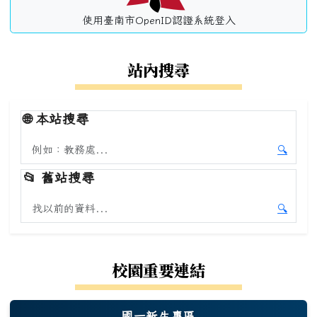
使用臺南市OpenID認證系統登入
站內搜尋
🌐
本站搜尋
搜尋本站內容
🔍
開始本
📂
舊站搜尋
搜尋舊站內容
🔍
開始舊
校園重要連結
國一新生專區