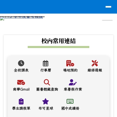
台南市南寧高中
導覽列
跳至主內容區
⏸
頁尾區域
上中區域內容
校內常用連結
全校課表
行事曆
場地預約
維修通報
南寧Gmail
圖書館藏查詢
寒暑假作業
學生請假單
布可星球
國中成績冊