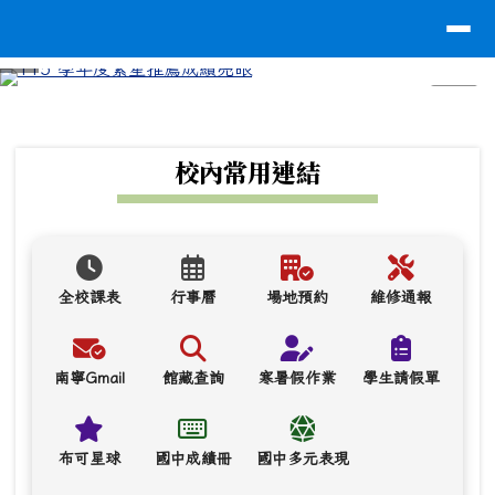
台南市南寧高中
導覽列
跳至主內容區
⏸
頁尾區域
上中區域內容
校內常用連結
全校課表
行事曆
場地預約
維修通報
南寧Gmail
館藏查詢
寒暑假作業
學生請假單
布可星球
國中成績冊
國中多元表現