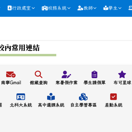
行政處室
校務系統
教師
學生
校內常用連結
南寧Gmail
館藏查詢
寒暑假作業
學生請假單
布可星球
團
北科大系統
高中選課系統
自主學習專區
差勤系統