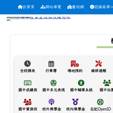
導覽列
跳至主內容區
台南市南寧高中
回首頁
網站導覽
舊校網
認識南寧
頁尾區域
上中區域內容
全校課表
行事曆
場地預約
維修通報
國中成績冊
國中多元表現
國中輔導系統
國中社
國中資源班
校外獎學金
校內獎學金
忘記OpenID