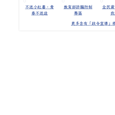
不迷小紅書，青
教育部詐騙防制
全民資
春不迷途
專區
我
更多含有「政令宣導」