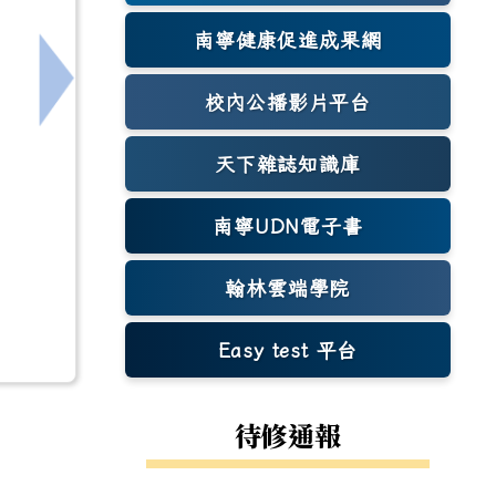
南寧健康促進成果網
(另開新視窗)
下一筆：轉知永仁高中辦理「教育是一場相遇：校
校內公播影片平台
天下雜誌知識庫
(另開新視窗)
南寧UDN電子書
翰林雲端學院
Easy test 平台
(另開新視窗)
待修通報