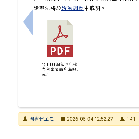
請辦法將於
活動網頁
中載明。
上一筆：114學年度第二學期南寧[愛閱讀‧愛分
1) 因材網高中生物
自主學習講座海報.
pdf
發布者
2026-06-04 12:52:27
圖書館主任
141
發布日期
瀏覽次數