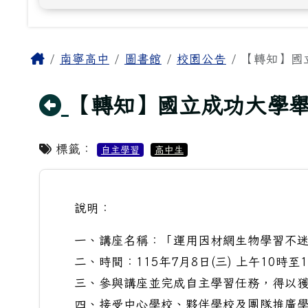
主內容區域
Home
南寧高中
圖書館
校園公告
【轉知】國
回上頁
【轉知】國立成功大學
標籤：
自主學習
高中生
說明：
一、講座名稱：「運用因材網生物學習不
二、時間：115年7月8日(三) 上午10時至
三、參與講座並完成自主學習任務，得以
四、接受中心學校、夥伴學校及團隊推廣學