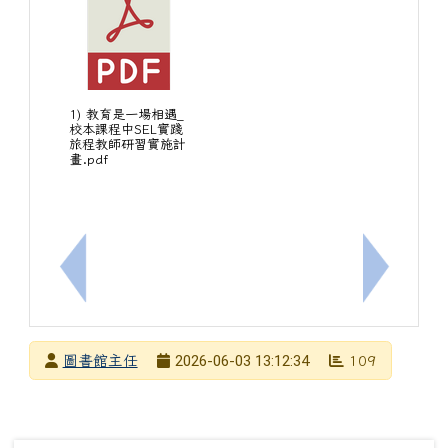
1) 教育是一場相遇_
校本課程中SEL實踐
旅程教師研習實施計
畫.pdf
上一筆：【轉知】國立成功大學舉辦「因材網高中生
下一筆：[
發布者
2026-06-03 13:12:34
圖書館主任
109
發布日期
瀏覽次數
下中左區域內容