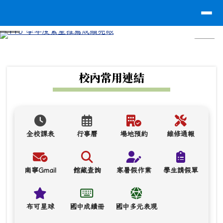
台南市南寧高中
導覽列
跳至主內容區
⏸
頁尾區域
上中區域內容
校內常用連結
全校課表
行事曆
場地預約
維修通報
南寧Gmail
館藏查詢
寒暑假作業
學生請假單
布可星球
國中成績冊
國中多元表現