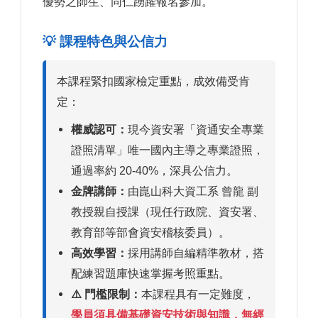
優勢之師生、同仁踴躍報名參加。
💡 課程特色與公信力
本課程緊扣國家檢定重點，成效備受肯
定：
權威認可：
現今資安署「資通安全專業
證照清單」唯一國內主導之專業證照，
通過率約 20-40%，深具公信力。
金牌講師：
由崑山科大資工系 曾龍 副
教授親自授課（現任行政院、資安署、
教育部等部會資安稽核委員）。
高效學習：
採用講師自編精準教材，搭
配練習題庫快速掌握考照重點。
⚠️ 門檻限制：
本課程具有一定難度，
學員須具備基礎資安技術與知識，無經