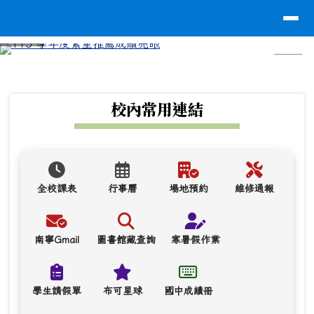
台南市南寧高中
導覽列
跳至主內容區
⏸
頁尾區域
上中區域內容
校內常用連結
全校課表
行事曆
場地預約
維修通報
南寧Gmail
圖書館藏查詢
寒暑假作業
學生請假單
布可星球
國中成績冊