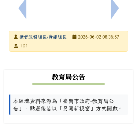
上一筆：【教學資源】轉知教育部國教署「115 年
下一筆：教
發布者
2026-06-02 08:36:57
讀者服務組長/資訊組長
發布日期
瀏覽次數
101
下中左區域內容
教育局公告
本區塊資料來源為「臺南市政府-教育局公
告」，點選後皆以「另開新視窗」方式開啟。
下中右區域內容