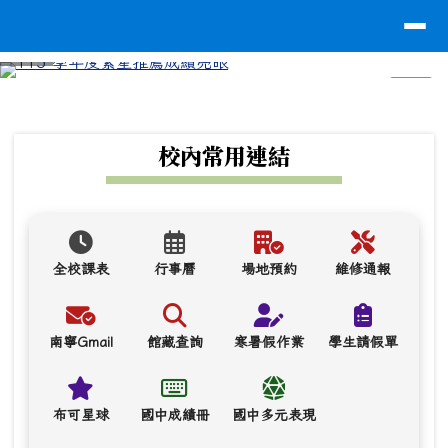
台南市南寧高中
導覽列
跳至主內容區
⏸
頁尾區域
上中區域內容
校內常用連結
全校課表
行事曆
場地預約
維修通報
南寧Gmail
館藏查詢
寒暑假作業
學生請假單
布可星球
國中成績冊
國中多元表現