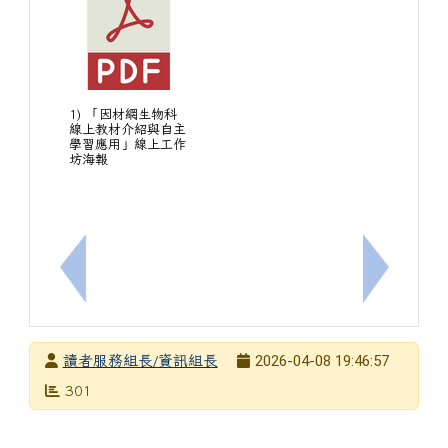
1) 「因材網生物科
線上教材介紹與自主
學習應用」線上工作
坊海報
上一筆：[閱讀][國中生]114下南寧[愛閱讀‧愛分享]-
下一筆：[
發布者
2026-04-08 19:46:57
讀者服務組長/資訊組長
發布日期
瀏覽次數
301