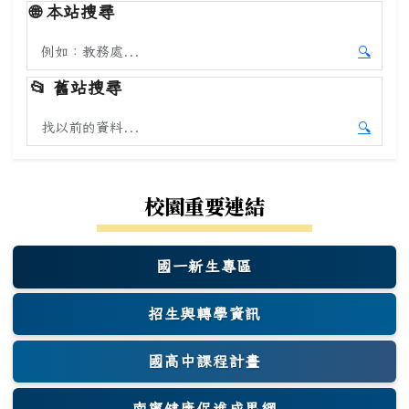
🌐
本站搜尋
搜尋本站內容
🔍
開始本
📂
舊站搜尋
搜尋舊站內容
🔍
開始舊
校園重要連結
國一新生專區
(另開新視窗)
招生與轉學資訊
國高中課程計畫
南寧健康促進成果網