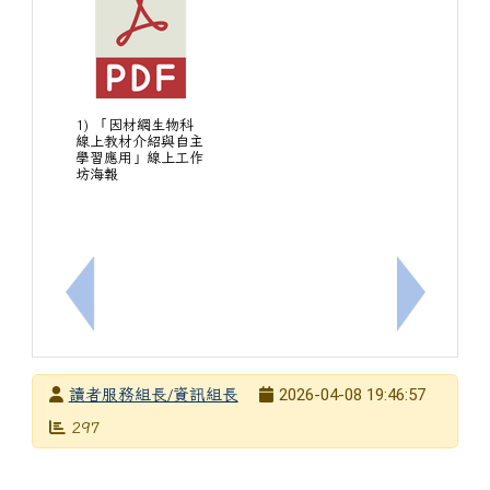
1) 「因材網生物科
線上教材介紹與自主
學習應用」線上工作
坊海報
上一筆：[閱讀][國中生]114下南寧[愛閱讀‧愛分享]-
下一筆：[
發布者
2026-04-08 19:46:57
讀者服務組長/資訊組長
發布日期
瀏覽次數
297