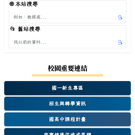
🌐
本站搜尋
搜尋本站內容
🔍
開始本
📂
舊站搜尋
搜尋舊站內容
🔍
開始舊
校園重要連結
國一新生專區
(另開新視窗)
招生與轉學資訊
國高中課程計畫
南寧健康促進成果網