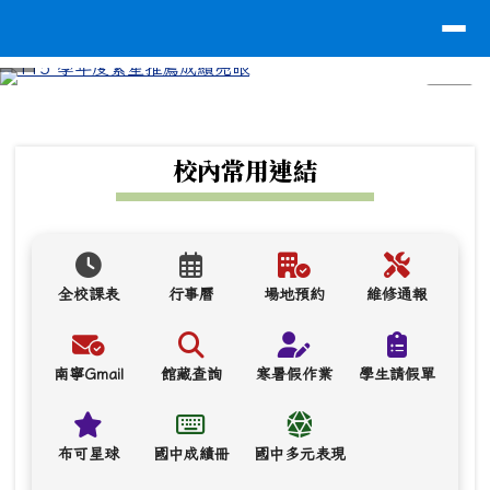
台南市南寧高中
導覽列
跳至主內容區
⏸
頁尾區域
上中區域內容
校內常用連結
全校課表
行事曆
場地預約
維修通報
南寧Gmail
館藏查詢
寒暑假作業
學生請假單
布可星球
國中成績冊
國中多元表現