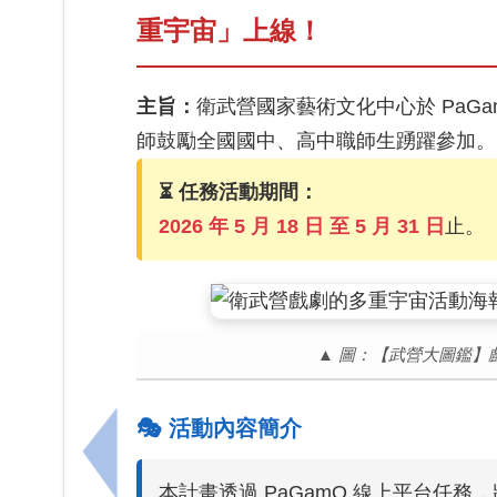
重宇宙」上線！
主旨：
衛武營國家藝術文化中心於 PaG
師鼓勵全國國中、高中職師生踴躍參加。
⏳ 任務活動期間：
2026 年 5 月 18 日 至 5 月 31 日
止。
▲ 圖：【武營大圖鑑】戲
🎭 活動內容簡介
上一筆：「115年網路遊戲兒少表意營」，報
本計畫透過 PaGamO 線上平台任