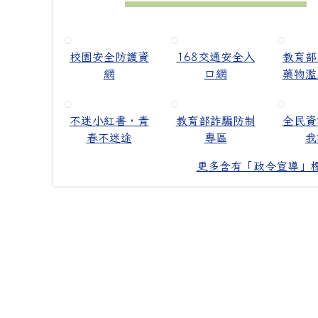
校園安全防護資
168交通安全入
教育部
網
口網
藥物濫
不迷小紅書，青
教育部詐騙防制
全民資
春不迷途
專區
我
更多含有「政令宣導」