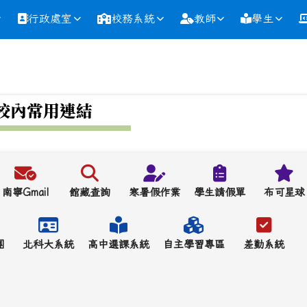
行政處室
校務系統
教師
學生
校內常用連結
南寧Gmail
館藏查詢
寒暑假作業
學生請假單
布可星球
團
北科大系統
高中選課系統
自主學習專區
差勤系統