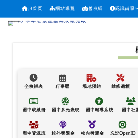
導覽列
跳至主內容區
台南市南寧高中
回首頁
網站導覽
舊校網
認識南寧
頁尾區域
上中區域內容
全校課表
行事曆
場地預約
維修通報
國中成績冊
國中多元表現
國中輔導系統
國中社
國中資源班
校外獎學金
校內獎學金
忘記OpenID