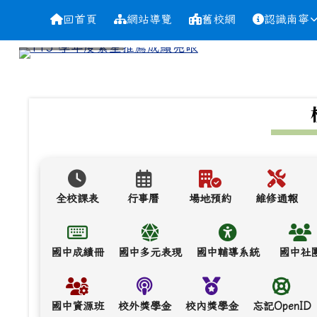
導覽列
跳至主內容區
台南市南寧高中
回首頁
網站導覽
舊校網
認識南寧
頁尾區域
上中區域內容
全校課表
行事曆
場地預約
維修通報
國中成績冊
國中多元表現
國中輔導系統
國中社
國中資源班
校外獎學金
校內獎學金
忘記OpenID