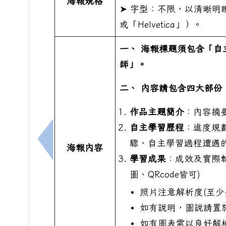
海報規格
➤ 字型：不限，以清晰明
或「Helvetica」）。
一、 海報標題須包含「自
師」。
二、 內容請包含四大部份
作品主題簡介
：內容摘
自主學習歷程
：進度規
驟、自主學習過程遭遇
上一筆：國立臺灣海洋大學115年6月5日（星
海報內容
學習成果
：成效及實際執
圖、QRcode皆可)
照片注意解析度(至少
如有說明，圖說請置
如有圖表需以良好解