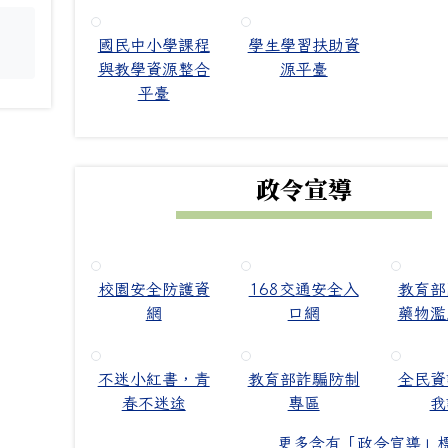
國民中小學課程
學生學習扶助資
。
與教學資源整合
源平臺
平臺
政令宣導
校園安全防護資
168交通安全入
教育部
網
口網
藥物濫
不迷小紅書，青
教育部詐騙防制
全民資
春不迷途
專區
我
更多含有「政令宣導」