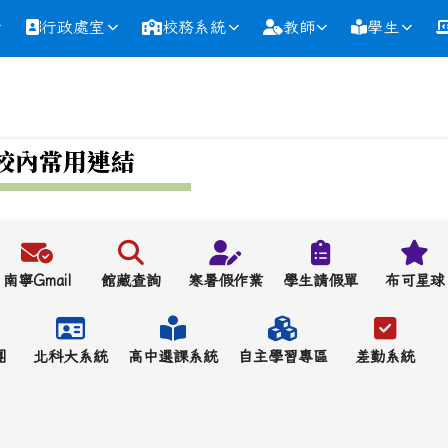
行政處室
校務系統
教師
學生
校內常用連結
南寧Gmail
館藏查詢
寒暑假作業
學生請假單
布可星球
團
北科大系統
高中選課系統
自主學習專區
差勤系統