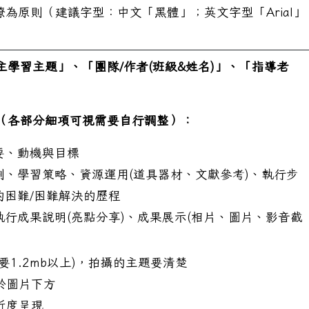
瞭為原則（建議字型：中文「黑體」；英文字型「Arial」
主學習主題」、「團隊/作者(班級&姓名)」、「指導老
（各部分細項可視需要自行調整）：
要、動機與目標
劃、學習策略、資源運用(道具器材、文獻參考)、執行步
的困難/困難解決的歷程
期五）辦理「2026 海洋文化研究生論壇」
行成果說明(亮點分享)、成果展示(相片、圖片、影音截
要1.2mb以上)，拍攝的主題要清楚
於圖片下方
析度呈現