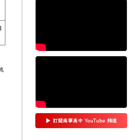
畫
或
▶
訂閱南寧高中 YouTube 頻道
(另開新視窗)