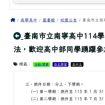
主內容區域
Home
南寧高中
圖書館
校園公告
臺南市立南
回上頁
臺南市立南寧高中114
法，歡迎高中部同學踴躍參
標籤：
活動/競賽
自主學習
高中生
三、徵件日期：分上、下學期。
(一) 第一學期：徵件至 115 年 1 月 31
(二) 第二學期：徵件至 115 年 7 月 31