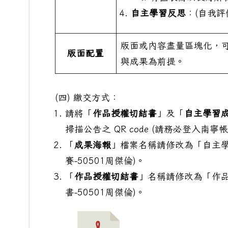
自主學習反思
：(自我
版面或內容盡量區塊化，
版面配置
與成果為前提。
自主學習成果海報製作規格與內容說明
(四) 繳交方式：
請將「
作品授權切結書
」及「
自主學習
掃描公告之 QR code (請務必登入南寧
「
成果海報
」檔案名稱請修改為「自主學
賽-50501周傑倫)。
「
作品授權切結書
」名稱請修改為「作品
書-50501周傑倫)。