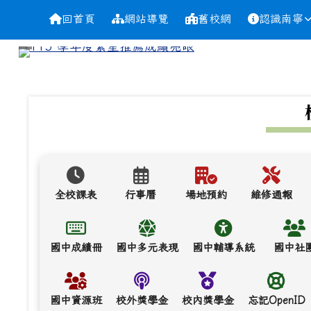
導覽列
跳至主內容區
台南市南寧高中
回首頁
網站導覽
舊校網
認識南寧
頁尾區域
上中區域內容
全校課表
行事曆
場地預約
維修通報
國中成績冊
國中多元表現
國中輔導系統
國中社
國中資源班
校外獎學金
校內獎學金
忘記OpenID