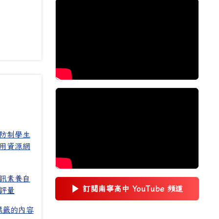
防制學生
用資源網
訊素養自
▶
訂閱南寧高中 YouTube 頻道
評量
(另開新視窗)
標籤的內容