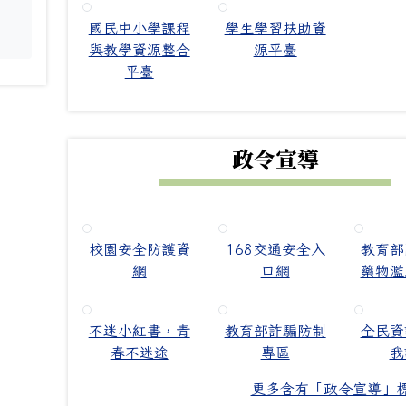
國民中小學課程
學生學習扶助資
。
與教學資源整合
源平臺
平臺
政令宣導
校園安全防護資
168交通安全入
教育部
網
口網
藥物濫
不迷小紅書，青
教育部詐騙防制
全民資
春不迷途
專區
我
更多含有「政令宣導」