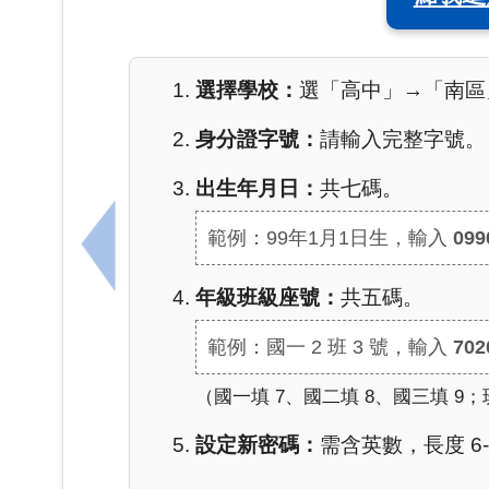
選擇學校：
選「高中」→「南區
身分證字號：
請輸入完整字號。
出生年月日：
共七碼。
範例：99年1月1日生，輸入
099
上一筆：臺南市立南寧高中114學年度「閱讀
年級班級座號：
共五碼。
範例：國一 2 班 3 號，輸入
702
（國一填 7、國二填 8、國三填 9；
設定新密碼：
需含英數，長度 6-