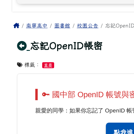
主內容區域
Home
南寧高中
圖書館
校園公告
忘記OpenI
回上頁
忘記OpenID帳密
標籤：
重要
🔑 國中部 OpenID 帳號
親愛的同學：如果你忘記了 OpenID
點我進