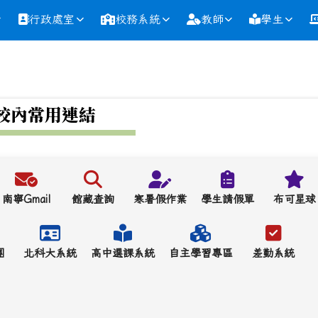
行政處室
校務系統
教師
學生
校內常用連結
南寧Gmail
館藏查詢
寒暑假作業
學生請假單
布可星球
團
北科大系統
高中選課系統
自主學習專區
差勤系統