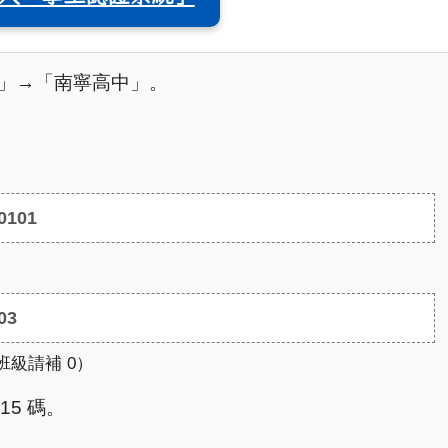
」→「南寧高中」。
0101
K歌大賽」實施計畫
03
班級請補 0）
15 碼。