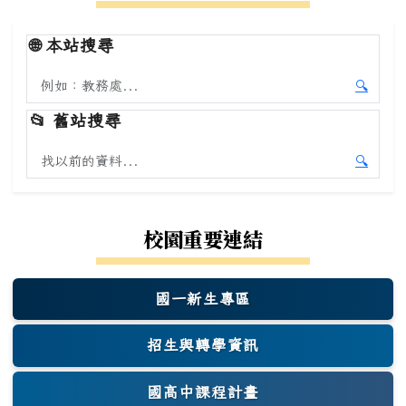
🌐
本站搜尋
搜尋本站內容
🔍
開始本
📂
舊站搜尋
搜尋舊站內容
🔍
開始舊
校園重要連結
國一新生專區
(另開新視窗)
招生與轉學資訊
國高中課程計畫