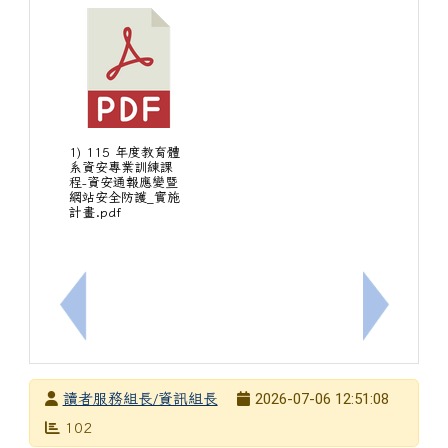
1) 115 年度教育體
系資安專業訓練課
程-資安通報應變暨
網站安全防護_實施
計畫.pdf
上一筆：教育部8/6-8/7於高雄展覽館辦理「202
下一筆：
發布者
2026-07-06 12:51:08
讀者服務組長/資訊組長
發布日期
瀏覽次數
102