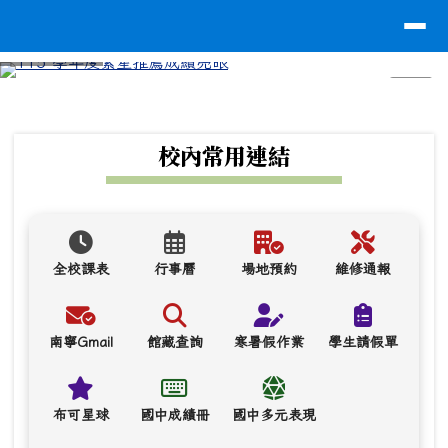
台南市南寧高中
導覽列
跳至主內容區
⏸
頁尾區域
上中區域內容
校內常用連結
全校課表
行事曆
場地預約
維修通報
南寧Gmail
館藏查詢
寒暑假作業
學生請假單
布可星球
國中成績冊
國中多元表現