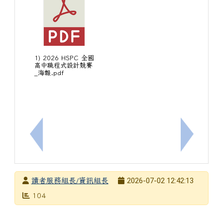
1) 2026 HSPC 全國
高中職程式設計競賽
_海報.pdf
上一筆：臺南一中於7月27日(一)至7月31日(五)
下一筆：「
發布者
2026-07-02 12:42:13
讀者服務組長/資訊組長
發布日期
瀏覽次數
104