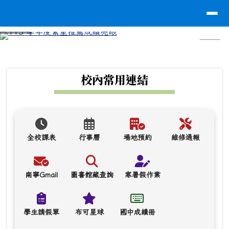
台南市南寧高中
導覽列
跳至主內容區
⏸
頁尾區域
上中區域內容
校內常用連結
全校課表
行事曆
場地預約
維修通報
南寧Gmail
圖書館藏查詢
寒暑假作業
學生請假單
布可星球
國中成績冊