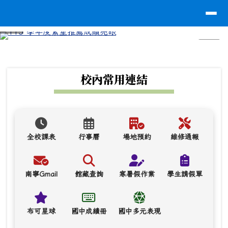
台南市南寧高中
導覽列
跳至主內容區
⏸
頁尾區域
上中區域內容
校內常用連結
全校課表
行事曆
場地預約
維修通報
南寧Gmail
館藏查詢
寒暑假作業
學生請假單
布可星球
國中成績冊
國中多元表現