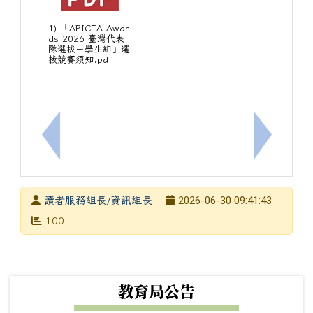
1) 「APICTA Awar
ds 2026 臺灣代表
隊選拔－學生組」選
拔競賽須知.pdf
上一筆：靜宜大學於8月26日辦理「全國高中職程式設計競
下一筆：
發布者
2026-06-30 09:41:43
讀者服務組長/資訊組長
發布日期
瀏覽次數
100
下中左區域內容
教育局公告