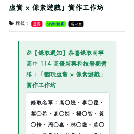
虛實 × 像素遊戲」實作工作坊
標籤：
重要
活動/競賽
高中生
🎉【錄取通知】恭喜錄取南寧
高中 114 高優新興科技暑期營
隊：「翻玩虛實 × 像素遊戲」
實作工作坊
錄取名單：高○婕、李○霆、
葉○希、高○婍、楊○智、黃
○怡、周○嘉、林○徽、莊○