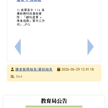
1) 南寧高中 114 高
優新興科技暑期營
隊：「翻玩虛實 ×
像素遊戲」實作工作
坊」.JPG
上一筆：國立中興大學數據與人工智慧專業學院、應用
下一筆：
發布者
2026-06-29 12:41:18
讀者服務組長/資訊組長
發布日期
瀏覽次數
364
下中左區域內容
教育局公告