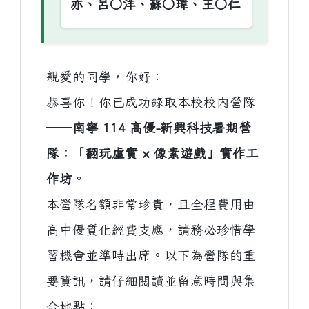
亦、呂○洋、蘇○瑋、王○仁
親愛的同學，你好：
恭喜你！你已成功錄取本校校內營隊
——
南寧 114 高優-新興科技暑期營
隊：「翻玩虛實 × 像素遊戲」實作工
作坊
。
本營隊名額非常珍貴，且全程費用由
高中優質化經費支應，請務必珍惜學
習機會並準時出席。以下為營隊的重
要資訊，請仔細閱讀並留意時間與集
合地點：