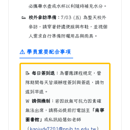
必攜帶水壺或水杯以利隨時補充水分。
👟
校外參訪準備：
7/03 (五) 為整天校外
參訪，請穿著舒適便服與布鞋，並視個
人需求自行準備防曬用品與雨具。
⚠️ 學員重要配合事項
📝
每日簽到退：
為響應課程規定，營
隊期間每天皆須辦理簽到與簽退，請勿
遲到早退。
🚨
請假機制：
若因故無可抗力因素確
無法出席，請務必提前打電話至
「南寧
圖書館」
或私訊給慧如老師
（
kaojudy7201@nnjh.tn.edu.tw
）