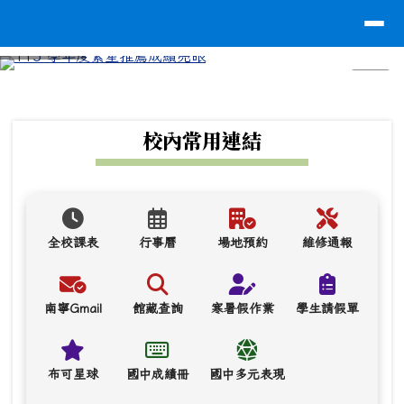
台南市南寧高中
導覽列
跳至主內容區
⏸
頁尾區域
上中區域內容
校內常用連結
全校課表
行事曆
場地預約
維修通報
南寧Gmail
館藏查詢
寒暑假作業
學生請假單
布可星球
國中成績冊
國中多元表現