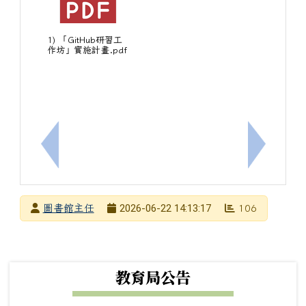
1) 「GitHub研習工
作坊」實施計畫.pdf
上一筆：【轉知】致理科技大學舉辦「致理科技大學1
下一筆：彙
發布者
2026-06-22 14:13:17
圖書館主任
106
發布日期
瀏覽次數
下中左區域內容
教育局公告