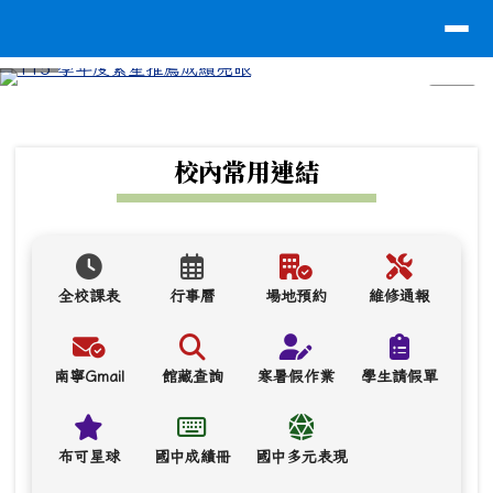
台南市南寧高中
導覽列
跳至主內容區
⏸
頁尾區域
上中區域內容
校內常用連結
全校課表
行事曆
場地預約
維修通報
南寧Gmail
館藏查詢
寒暑假作業
學生請假單
布可星球
國中成績冊
國中多元表現