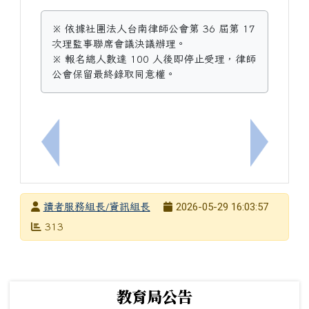
※ 依據社團法人台南律師公會第 36 屆第 17
次理監事聯席會議決議辦理。
※ 報名總人數達 100 人後即停止受理，律師
公會保留最終錄取同意權。
上一筆：教育部「115年高中海狸一日營(Bebras 
下一筆：[
發布者
2026-05-29 16:03:57
讀者服務組長/資訊組長
發布日期
瀏覽次數
313
下中左區域內容
教育局公告