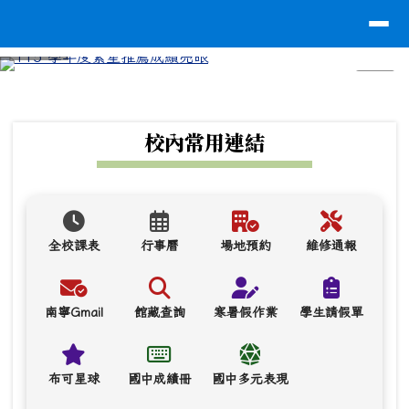
台南市南寧高中
導覽列
跳至主內容區
⏸
頁尾區域
上中區域內容
校內常用連結
全校課表
行事曆
場地預約
維修通報
南寧Gmail
館藏查詢
寒暑假作業
學生請假單
布可星球
國中成績冊
國中多元表現