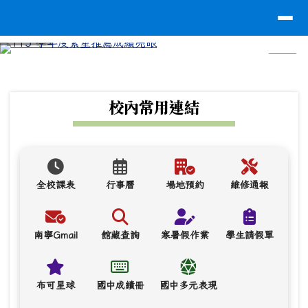
台南市南寧高中
導覽列
跳至主內容區
⏸
頁尾區域
上中區域內容
校內常用連結
全校課表
行事曆
場地預約
維修通報
南寧Gmail
館藏查詢
寒暑假作業
學生請假單
布可星球
國中成績冊
國中多元表現