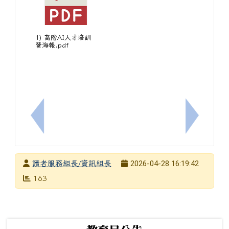
1) ⾼階AI⼈才培訓
營海報.pdf
上一筆：國家太空中心（TASA）「Balloon Poppin
下一筆：國
發布者
2026-04-28 16:19:42
讀者服務組長/資訊組長
發布日期
瀏覽次數
163
下中左區域內容