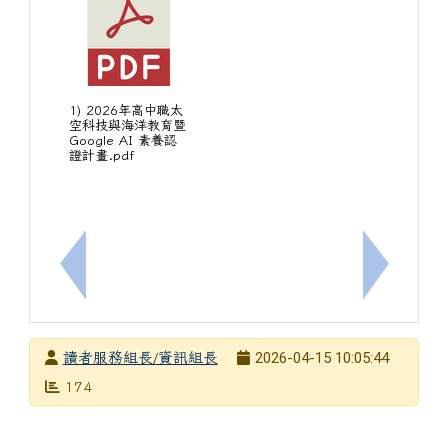
1) 2026年高中職太
空科技與海洋教育暨
Google AI 素養認
證計畫.pdf
上一筆：臺南市立南寧高中114學年度「閱讀K歌大賽」
下一筆：
發布者
2026-04-15 10:05:44
讀者服務組長/資訊組長
發布日期
瀏覽次數
174