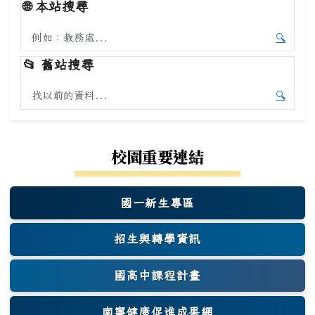
🌐
本站搜尋
搜尋本站內容
🔍
開始本
📂
舊站搜尋
搜尋舊站內容
🔍
開始舊
校園重要連結
國一新生專區
(另開新視窗)
招生與轉學資訊
國高中課程計畫
南寧健康促進成果網