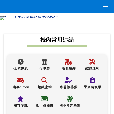
台南市南寧高中
導覽列
跳至主內容區
⏸
頁尾區域
上中區域內容
校內常用連結
全校課表
行事曆
場地預約
維修通報
南寧Gmail
館藏查詢
寒暑假作業
學生請假單
布可星球
國中成績冊
國中多元表現