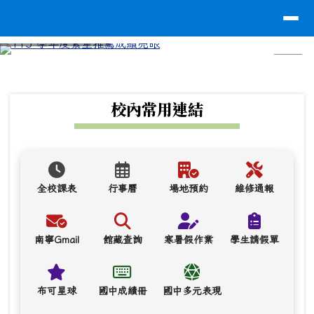
台南市南寧高中
導覽列
跳至主內容區
⏸
頁尾區域
上中區域內容
校內常用連結
全校課表
行事曆
場地預約
維修通報
南寧Gmail
館藏查詢
寒暑假作業
學生請假單
布可星球
國中成績冊
國中多元表現