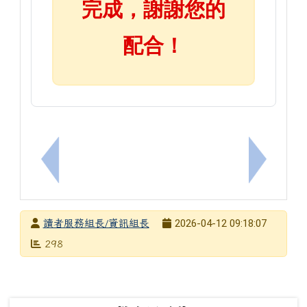
完成，謝謝您的
配合！
上一筆：如何無障礙發文
下一筆：[
發布者
2026-04-12 09:18:07
讀者服務組長/資訊組長
發布日期
瀏覽次數
298
下中左區域內容