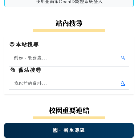
使用臺南市OpenID認證系統登入
站內搜尋
🌐
本站搜尋
搜尋本站內容
🔍
開始本
📂
舊站搜尋
搜尋舊站內容
🔍
開始舊
校園重要連結
國一新生專區
(另開新視窗)