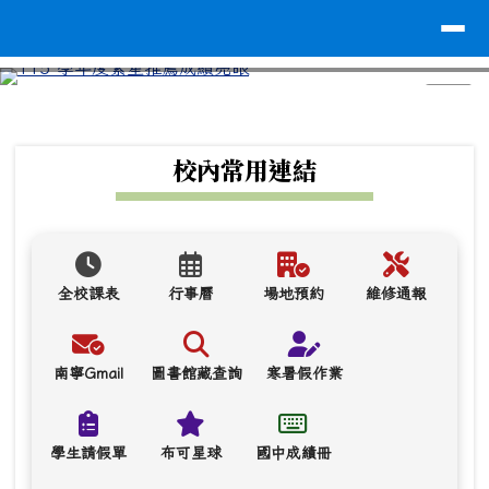
台南市南寧高中
導覽列
跳至主內容區
⏸
頁尾區域
上中區域內容
校內常用連結
全校課表
行事曆
場地預約
維修通報
南寧Gmail
圖書館藏查詢
寒暑假作業
學生請假單
布可星球
國中成績冊