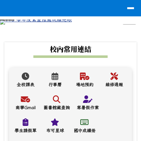
台南市南寧高中
導覽列
跳至主內容區
⏸
頁尾區域
上中區域內容
校內常用連結
全校課表
行事曆
場地預約
維修通報
南寧Gmail
圖書館藏查詢
寒暑假作業
學生請假單
布可星球
國中成績冊