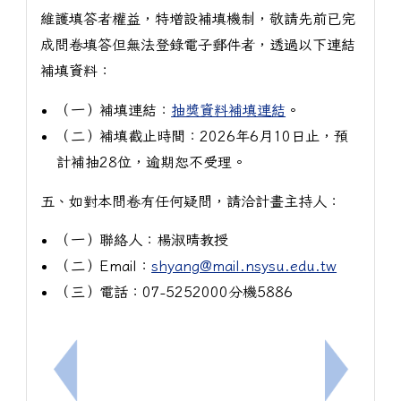
維護填答者權益，特增設補填機制，敬請先前已完
成問卷填答但無法登錄電子郵件者，透過以下連結
補填資料：
（一）補填連結：
抽獎資料補填連結
。
（二）補填截止時間：2026年6月10日止，預
計補抽28位，逾期恕不受理。
五、如對本問卷有任何疑問，請洽計畫主持人：
（一）聯絡人：楊淑晴教授
（二）Email：
shyang@mail.nsysu.edu.tw
（三）電話：07-5252000分機5886
上一筆：檢送本府115學年度特約托育機構名單1份
下一筆：本