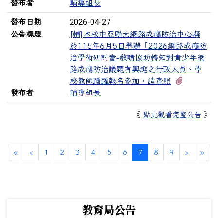
發布者
輔導組長
2026-04-27
發布日期
公告標題
[輔]本校中亞聯大網路成癮防治中心擬
於115年6月5日舉辦「2026網路成癮防
治學術研討會-敬請協助轉知對青少年網
路成癮防治議題有興趣之行政人員、學
有2個附
校教師踴躍報名參加，請查照
發布者
輔導組長
《
點此觀看完整公告
》
第一頁
上一頁
(目前頁次)
下一頁
最
«
‹
1
2
3
4
5
6
7
8
9
›
»
下中左區域內容
教育局公告