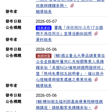
有2個附檔
校教師踴躍參與。
發布者
輔導組長
2026-05-07
發布日期
公告標題
響應「伴你同行-5月17日國
特教資訊
有1個
際不再恐同日」宣導活動如說明
發布者
資料組長
2026-05-06
發布日期
公告標題
[輔]國立臺北大學函請貴單位
教師研習
公告並鼓勵所屬同仁及相關專業人員踴
躍參加「美國NGH催眠師國際證照班」
暨「限時免費招生說明會」，藉以提升
有3個
心理輔導與個案處遇之專業效能
發布者
輔導組長
2026-05-06
發布日期
公告標題
[輔]轉知衛生福利部嘉南療養院辦理親
有1個
職講座，請鼓勵家長踴躍參加。