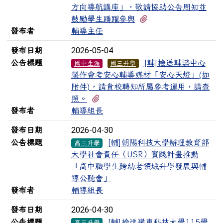
方向導航講座」，敬請協助公告周知並
有1個附檔
鼓勵學生踴躍參與
發布者
輔導主任
2026-05-04
發布日期
公告標題
[輔]檢送輔諮中心
國中生涯
國三升學
製作會考安心輔導媒材「安心天燈」(如
附件)，請貴校轉知所屬參考運用，請查
有3個附檔
照。
發布者
輔導組長
2026-04-30
發布日期
公告標題
[輔]朝陽科技大學辦理教育部
高三升學
大學社會責任（USR）實踐計畫推動
「高中職學生跨幼老領域升學發展與輔
導公聽會」
發布者
輔導組長
2026-04-30
發布日期
公告標題
[輔]檢送嶺東科技大學115學
高三升學