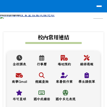
台南市南寧高中
導覽列
跳至主內容區
⏸
頁尾區域
上中區域內容
校內常用連結
全校課表
行事曆
場地預約
維修通報
南寧Gmail
館藏查詢
寒暑假作業
學生請假單
布可星球
國中成績冊
國中多元表現