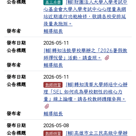
公告標題
[輔]財團法人大學入學考試中
高三升學
心基金會大學入學考試中心心理量表網
站近期進行功能檢修，敬請各校安排延
後量表施測。
發布者
輔導組長
2026-05-11
發布日期
公告標題
[輔]轉知法鼓學校舉辦之「2026暑假教
有1個附檔
師禪悅營」活動，請查照。
發布者
輔導組長
2026-05-11
發布日期
公告標題
[輔]轉知清華大學師培中心辦
教師研習
理「SEL 如何成為學校韌性的核心力
量」線上論壇，請各校教師踴躍參與。
有1個附檔
發布者
輔導組長
2026-05-08
發布日期
公告標題
[輔]高雄市立三民高級中學辦
教師研習