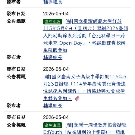
發布者
輔導組長
2026-05-04
發布日期
公告標題
[輔]國立臺灣師範大學訂於
高中生涯
115年5月9日（星期六）舉辦2026臺師
大阿勃勒節系列活動「台北科學日－跨
域未來 Open Day」，竭誠歡迎貴校師
生蒞臨參加
發布者
輔導組長
2026-05-04
發布日期
公告標題
[輔]國立臺南女子高級中學訂於115年5
月23日辦理「114學年度均質化資優適
性試探系列課程」，請協助轉知貴校學
有2個附檔
生報名參加。
發布者
輔導組長
2026-05-04
發布日期
公告標題
[輔]臺灣一滴優教育協會辦理
高中生涯
EdYouth「站在組別的十字路口—類組