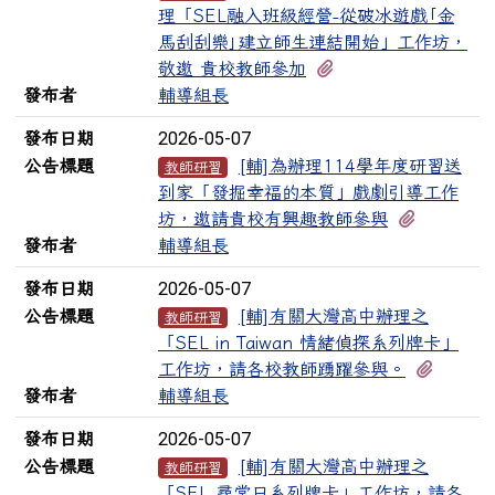
理「SEL融入班級經營-從破冰遊戲｢金
馬刮刮樂｣建立師生連結開始」工作坊，
有1個附檔
敬邀 貴校教師參加
發布者
輔導組長
2026-05-07
發布日期
公告標題
[輔]為辦理114學年度研習送
教師研習
到家「發掘幸福的本質」戲劇引導工作
有1個附
坊，邀請貴校有興趣教師參與
發布者
輔導組長
2026-05-07
發布日期
公告標題
[輔]有關大灣高中辦理之
教師研習
「SEL in Taiwan 情緒偵探系列牌卡」
有1個
工作坊，請各校教師踴躍參與。
發布者
輔導組長
2026-05-07
發布日期
公告標題
[輔]有關大灣高中辦理之
教師研習
「SEL 尋常日系列牌卡」工作坊，請各