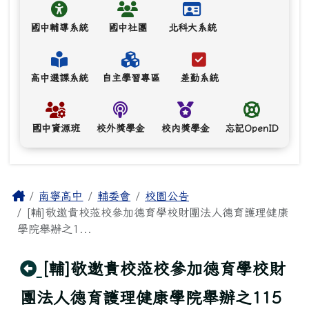
國中輔導系統
國中社團
北科大系統
高中選課系統
自主學習專區
差勤系統
國中資源班
校外獎學金
校內獎學金
忘記OpenID
主內容區域
Home
南寧高中
輔委會
校園公告
[輔]敬邀貴校蒞校參加德育學校財團法人德育護理健康
學院舉辦之1...
回上頁
[輔]敬邀貴校蒞校參加德育學校財
團法人德育護理健康學院舉辦之115