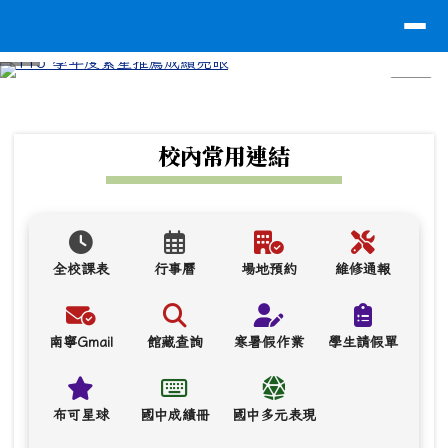
台南市南寧高中
導覽列
跳至主內容區
⏸
頁尾區域
上中區域內容
校內常用連結
全校課表
行事曆
場地預約
維修通報
南寧Gmail
館藏查詢
寒暑假作業
學生請假單
布可星球
國中成績冊
國中多元表現