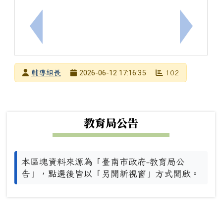
上一筆：[輔]檢送本局6月「劇場ART報馬仔」系列
下一筆：
發布者
2026-06-12 17:16:35
輔導組長
102
發布日期
瀏覽次數
下中左區域內容
教育局公告
本區塊資料來源為「臺南市政府-教育局公
告」，點選後皆以「另開新視窗」方式開啟。
下中右區域內容