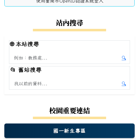
使用臺南市OpenID認證系統登入
站內搜尋
🌐
本站搜尋
搜尋本站內容
🔍
開始本
📂
舊站搜尋
搜尋舊站內容
🔍
開始舊
校園重要連結
國一新生專區
(另開新視窗)