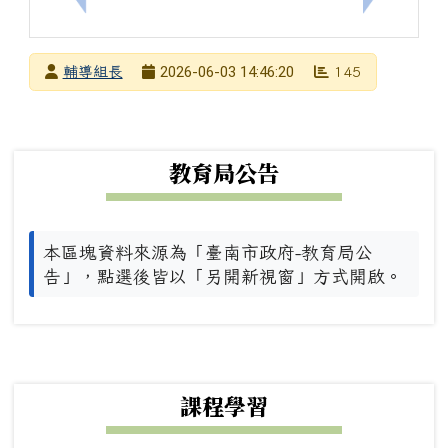
發布者
2026-06-03 14:46:20
輔導組長
145
發布日期
瀏覽次數
下中左區域內容
教育局公告
本區塊資料來源為「臺南市政府-教育局公
告」，點選後皆以「另開新視窗」方式開啟。
下中右區域內容
課程學習