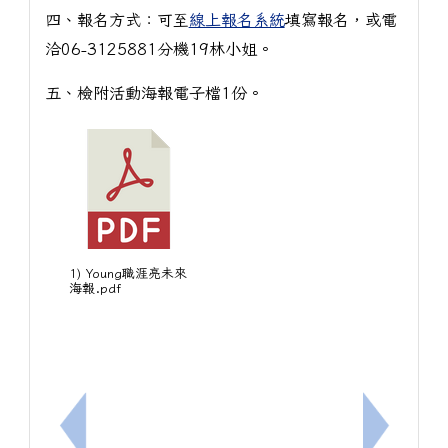
四、報名方式：可至
線上報名系統
填寫報名，或電
洽06-3125881分機19林小姐。
五、檢附活動海報電子檔1份。
1) Young職涯亮未來
海報.pdf
上一筆：[輔]轉知本市114學年度中輟生預防追蹤
下一筆：