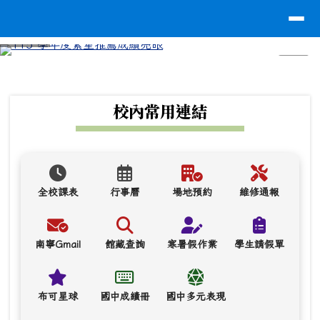
台南市南寧高中
導覽列
跳至主內容區
⏸
頁尾區域
上中區域內容
校內常用連結
全校課表
行事曆
場地預約
維修通報
南寧Gmail
館藏查詢
寒暑假作業
學生請假單
布可星球
國中成績冊
國中多元表現