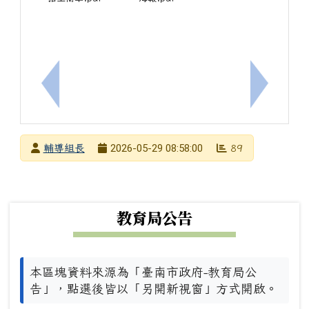
上一筆：[輔]臺南市動物防疫保護處「115年度臺
下一筆：
發布者
2026-05-29 08:58:00
輔導組長
89
發布日期
瀏覽次數
下中左區域內容
教育局公告
本區塊資料來源為「臺南市政府-教育局公
告」，點選後皆以「另開新視窗」方式開啟。