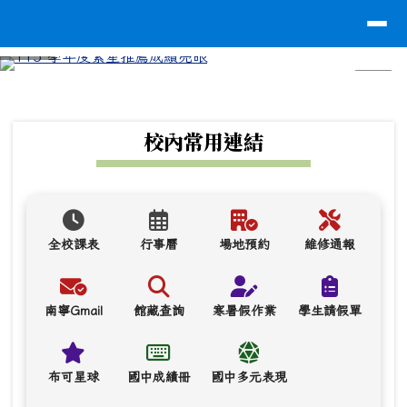
台南市南寧高中
導覽列
跳至主內容區
⏸
頁尾區域
上中區域內容
校內常用連結
全校課表
行事曆
場地預約
維修通報
南寧Gmail
館藏查詢
寒暑假作業
學生請假單
布可星球
國中成績冊
國中多元表現