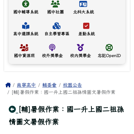
國中輔導系統
國中社團
北科大系統
高中選課系統
自主學習專區
差勤系統
國中資源班
校外獎學金
校內獎學金
忘記OpenID
主內容區域
Home
南寧高中
輔委會
校園公告
[輔]暑假作業：國一升上國二祖孫情圖文暑假作業
回上頁
[輔]暑假作業：國一升上國二祖孫
情圖文暑假作業