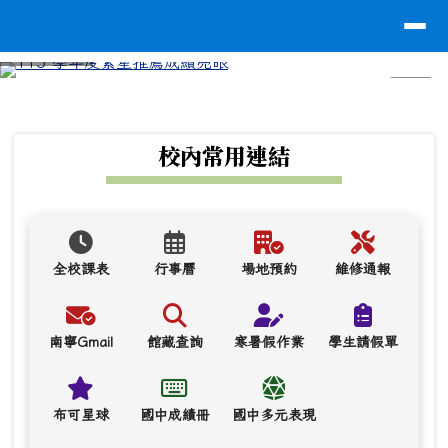
台南市南寧高中
導覽列
跳至主內容區
⏸
頁尾區域
上中區域內容
校內常用連結
全校課表
行事曆
場地預約
維修通報
南寧Gmail
館藏查詢
寒暑假作業
學生請假單
布可星球
國中成績冊
國中多元表現