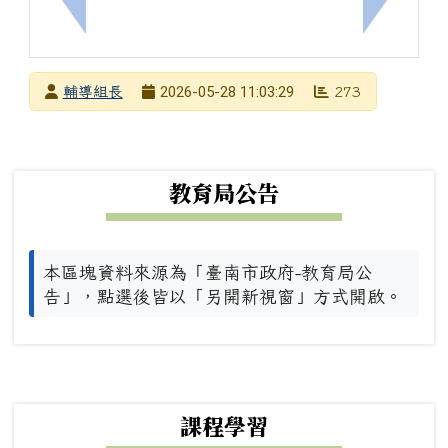
上一筆：[輔]檢送「2026國北護生諮系第四屆心理
下一筆：
發布者
2026-05-28 11:03:29
輔導組長
273
發布日期
瀏覽次數
下中左區域內容
教育局公告
本區塊資料來源為「臺南市政府-教育局公
告」，點選後皆以「另開新視窗」方式開啟。
下中右區域內容
課程學習