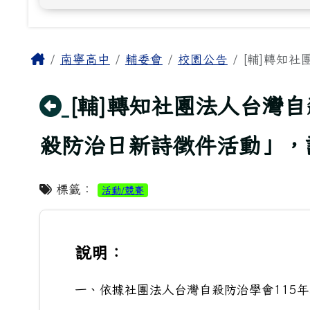
主內容區域
Home
南寧高中
輔委會
校園公告
[輔]轉知社
回上頁
[輔]轉知社團法人台灣自
殺防治日新詩徵件活動」，
標籤：
活動/競賽
說明：
一、依據社團法人台灣自殺防治學會115年5