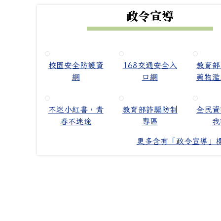
政令宣導
校園安全防護資
168交通安全入
教育部
網
口網
藥物濫
不迷小紅書，青
教育部詐騙防制
全民資
春不迷途
專區
我
更多含有「政令宣導」