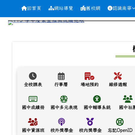
導覽列
跳至主內容區
台南市南寧高中
回首頁
網站導覽
舊校網
認識南寧
頁尾區域
上中區域內容
全校課表
行事曆
場地預約
維修通報
國中成績冊
國中多元表現
國中輔導系統
國中社
國中資源班
校外獎學金
校內獎學金
忘記OpenID