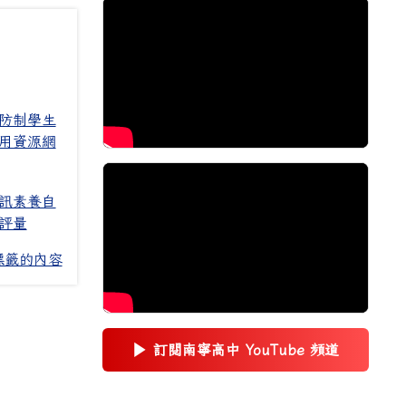
防制學生
用資源網
訊素養自
評量
標籤的內容
▶
訂閱南寧高中 YouTube 頻道
(另開新視窗)