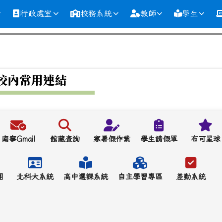
行政處室
校務系統
教師
學生
校內常用連結
南寧Gmail
館藏查詢
寒暑假作業
學生請假單
布可星球
團
北科大系統
高中選課系統
自主學習專區
差勤系統