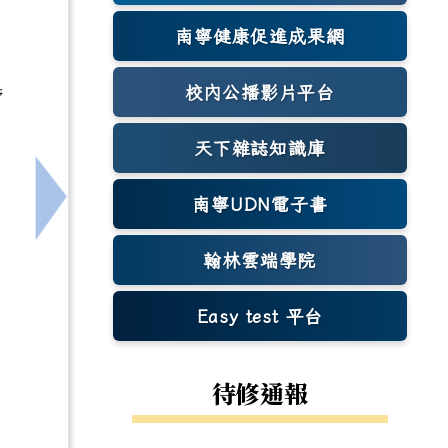
，
南寧健康促進成果網
(另開新視窗)
校內公播影片平台
管
天下雜誌知識庫
(另開新視窗)
南寧UDN電子書
)1份，請貴校踴躍報名參加
下一筆：[輔]高醫牙醫系擬於115年07月11日
翰林雲端學院
Easy test 平台
(另開新視窗)
待修通報