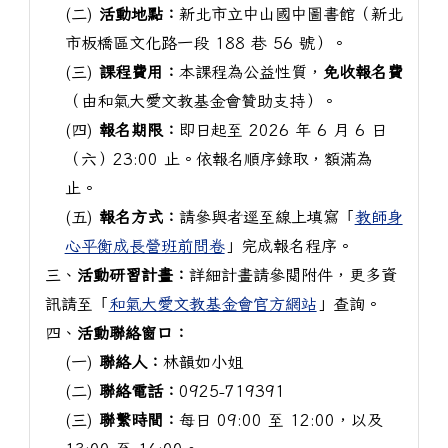
(二)
活動地點：
新北市立中山國中圖書館（新北
市板橋區文化路一段 188 巷 56 號）。
(三)
課程費用：
本課程為公益性質，
免收報名費
（由和氣大愛文教基金會贊助支持）。
(四)
報名期限：
即日起至 2026 年 6 月 6 日
（六）23:00 止。依報名順序錄取，額滿為
止。
(五)
報名方式：
請參與者逕至線上填寫「
教師身
心平衡成長營班前問卷
」完成報名程序。
三、
活動研習計畫：
詳細計畫請參閱附件，更多資
訊請至「
和氣大愛文教基金會官方網站
」查詢。
四、
活動聯絡窗口：
(一)
聯絡人：
林韻如小姐
(二)
聯絡電話：
0925-719391
(三)
聯繫時間：
每日 09:00 至 12:00，以及