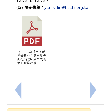
13:00 至 16:00。
(四)
電子信箱：
yunru.lin@hochi.org.tw
1) 2026年「用光點
亮世界〜和氣大愛春
風化雨教師生命成長
營」實施計畫.pdf
上一筆：[輔]轉知教育部辦理115年數位/網路性別
下一筆：