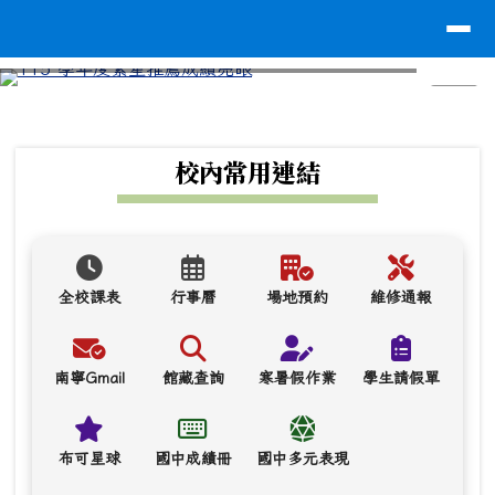
台南市南寧高中
導覽列
跳至主內容區
⏸
頁尾區域
上中區域內容
校內常用連結
全校課表
行事曆
場地預約
維修通報
南寧Gmail
館藏查詢
寒暑假作業
學生請假單
布可星球
國中成績冊
國中多元表現