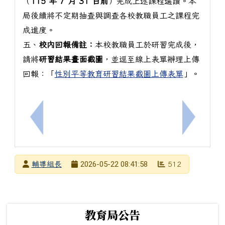
（
115 年 7 月 31 日前
）完成上述課程選讀。本
局後續將不定期抽查與調查各校教職員工之課程完
成進度。
五、
校內回報備註：
本校教職員工於研習完成後，
請將
研習結果畫面截圖
，並逕至線上表單辦理上傳
回報：「
性別平等教育研習結果截圖上傳表單
」。
上一筆：[輔]社團法人中華民國應用商業管理協會更新
下一筆：
發布者
2026-05-22 08:41:58
輔導組長
512
發布日期
瀏覽次數
下中左區域內容
教育局公告