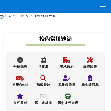
台南市南寧高中
導覽列
跳至主內容區
⏸
頁尾區域
上中區域內容
校內常用連結
全校課表
行事曆
場地預約
維修通報
南寧Gmail
館藏查詢
寒暑假作業
學生請假單
布可星球
國中成績冊
國中多元表現