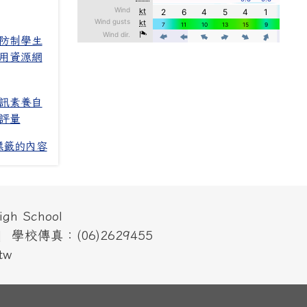
防制學生
用資源網
訊素養自
評量
標籤的內容
h School
] 學校傳真：(06)2629455
tw