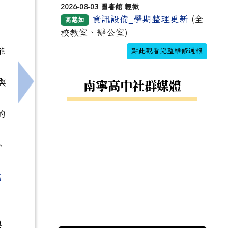
2026-08-03 圖書館 輕微
資訊設備_學期整理更新
(全
高慧如
校教室、辦公室)
能
點此觀看完整維修通報
南寧高中社群媒體
與
加，請查照。
下一筆：[輔]弘光科技大學老人福利與長期照顧
的
、
名
興