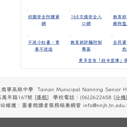
校園安全防護資
168交通安全入
教育部
網
口網
藥物濫
不迷小紅書，青
教育部詐騙防制
全民資
春不迷途
專區
我
更多含有「政令宣導」
高級中學 Tainan Municipal Nanning Senior Hig
萬年路167號 [
導航
] 學校電話：(06)2622458 [
分機
站維護：圖書館讀者服務組兼網管 info@nnjh.tn.edu.