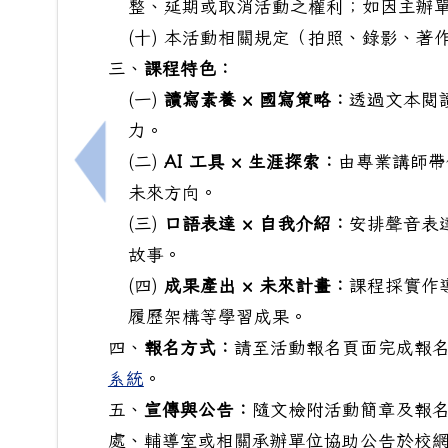
整、延期或取消活動之權利；如因主辦
(十) 本活動相關規定（拍照、錄影、
三、
課程特色：
(一)
讀寫素養 × 國寫策略：
透過文本閱
力。
(二)
AI 工具 × 生涯探索：
由專業講師帶
上一筆：[輔]115年度「深耕學校家庭教育
未來方向。
(三)
口語表達 × 自我介紹：
安排聲音表
故事。
(四)
成果產出 × 未來計畫：
課程採實作
履歷架構等學習成果。
四、
報名方式：
請至活動報名頁面完成報
系統
。
五、
宣傳與公告：
隨文檢附活動簡章及報名 
處、輔導室或相關承辦單位協助公告於校