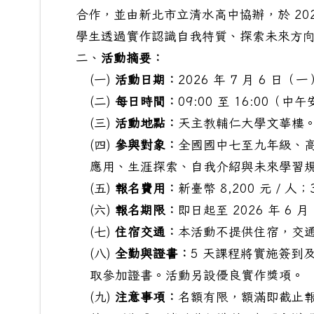
合作，並由新北市立清水高中協辦，於 2026 
學生透過實作認識自我特質、探索未來方
二、
活動摘要：
(一)
活動日期：
2026 年 7 月 6 日
(二)
每日時間：
09:00 至 16:00
(三)
活動地點：
天主教輔仁大學文華樓
(四)
參與對象：
全國國中七至九年級、高
應用、生涯探索、自我介紹與未來學習
(五)
報名費用：
新臺幣 8,200 元 / 
(六)
報名期限：
即日起至 2026 年 6 
(七)
住宿交通：
本活動不提供住宿，交
(八)
全勤與證書：
5 天課程將實施簽到
取參加證書。活動另設優良實作獎項。
(九)
注意事項：
名額有限，額滿即截止