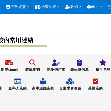
行政處室
校務系統
教師
學生
校內常用連結
南寧Gmail
館藏查詢
寒暑假作業
學生請假單
布可星球
團
北科大系統
高中選課系統
自主學習專區
差勤系統