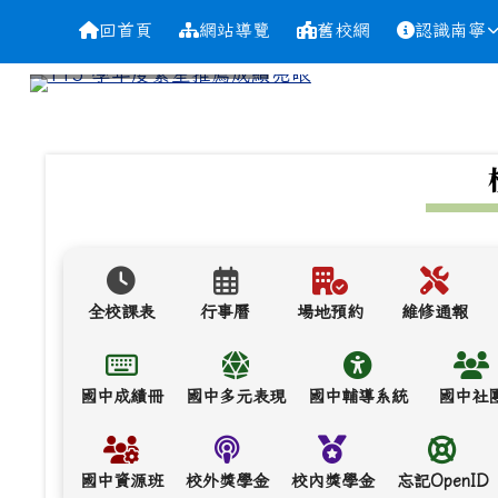
導覽列
跳至主內容區
台南市南寧高中
回首頁
網站導覽
舊校網
認識南寧
頁尾區域
上中區域內容
全校課表
行事曆
場地預約
維修通報
國中成績冊
國中多元表現
國中輔導系統
國中社
國中資源班
校外獎學金
校內獎學金
忘記OpenID