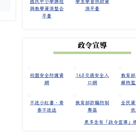
國民中小學課程
學生學習扶助資
。
與教學資源整合
源平臺
平臺
政令宣導
校園安全防護資
168交通安全入
教育部
網
口網
藥物濫
不迷小紅書，青
教育部詐騙防制
全民資
春不迷途
專區
我
更多含有「政令宣導」