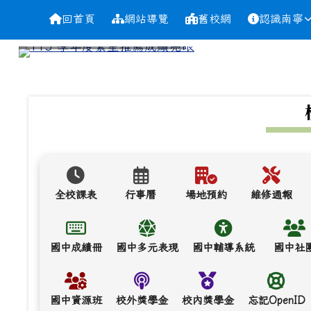
導覽列
跳至主內容區
台南市南寧高中
回首頁
網站導覽
舊校網
認識南寧
頁尾區域
上中區域內容
全校課表
行事曆
場地預約
維修通報
國中成績冊
國中多元表現
國中輔導系統
國中社
國中資源班
校外獎學金
校內獎學金
忘記OpenID