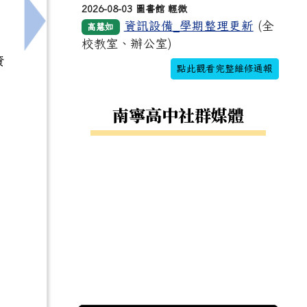
2026-08-03 圖書館 輕微
資訊設備_學期整理更新
(全
高慧如
薦符合計畫申請資格之學生申請
下一筆：[輔]本市115年度友善校園-校園學生自我
校教室、辦公室)
資
點此觀看完整維修通報
南寧高中社群媒體