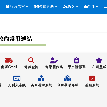
行政處室
校務系統
教師
學生
校內常用連結
南寧Gmail
館藏查詢
寒暑假作業
學生請假單
布可星球
團
北科大系統
高中選課系統
自主學習專區
差勤系統