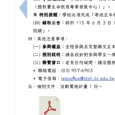
（國教署生命教育專業發展中心）」。
上一筆：[輔]惠請 轉知財團法人普仁青年
※ 特別提醒：
學校必須完成「寄送正本
(四)
錄取公告：
將於 115 年 6 月 
訊網」。
四、其他注意事項：
(一)
參與權益：
全程參與且完整繳交正
(二)
假別說明：
請各校針對參與學生一
(三)
聯繫窗口：
若有任何疑問，請洽國
聯絡電話：(03) 957-6903
電子信箱：
lepooffice@ldsh.ilc.edu.tw
五、檢附文件：活動實施計畫 1 份。