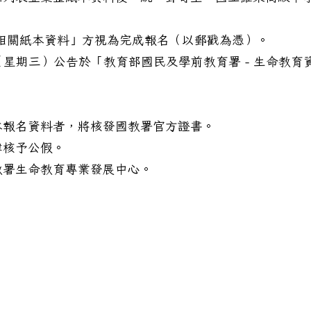
關懷基金會「大手拉小手」育成計畫及表格，懇請貴單位推
相關紙本資料」方視為完成報名（以郵戳為憑）。
3 日（星期三）公告於「教育部國民及學前教育署 - 生命教育
本報名資料者，將核發國教署官方證書。
律核予公假。
教署生命教育專業發展中心。