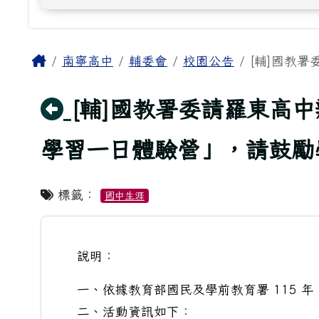
主內容區域
Home
南寧高中
輔委會
校園公告
[輔]國教署
回上頁
[輔]國教署委請羅東高
學習一日體驗營」，請鼓勵
標籤：
國中生涯
說明：
一、依據教育部國民及學前教育署 115 年 5 
二、活動資訊如下：