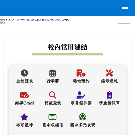
台南市南寧高中
導覽列
跳至主內容區
⏸
頁尾區域
上中區域內容
校內常用連結
全校課表
行事曆
場地預約
維修通報
南寧Gmail
館藏查詢
寒暑假作業
學生請假單
布可星球
國中成績冊
國中多元表現