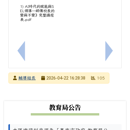
1) AI時代的賦能與S
EL領導—師傅校長的
變與不變》完整議程
表.pdf
上一筆：[輔]檢送臺南市政府社會局青少年福利服務
下一筆：
發布者
2026-04-22 16:28:38
輔導組長
105
發布日期
瀏覽次數
下中左區域內容
教育局公告